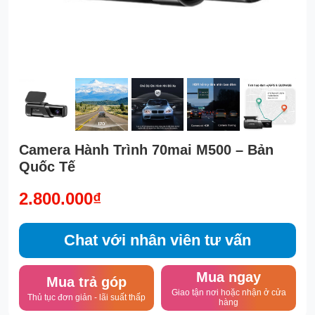
Camera Hành Trình 70mai M500 – Bản
Quốc Tế
2.800.000₫
Chat với nhân viên tư vấn
Mua ngay
Mua trả góp
Giao tận nơi hoặc nhận ở cửa
Thủ tục đơn giản - lãi suất thấp
hàng