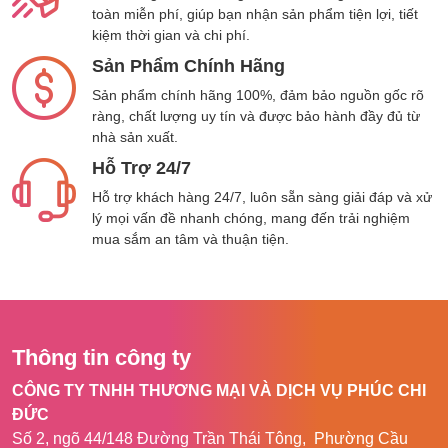
người đi bộ cho phép M500 phát hiện nhanh
toàn miễn phí, giúp bạn nhận sản phẩm tiện lợi, tiết
chóng và chính xác cả người đi bộ và người đi
kiệm thời gian và chi phí.
xe đạp trong tầm nhìn. Điều này giúp camera
Sản Phẩm Chính Hãng
đưa ra các cảnh báo kịp thời, giúp bạn ngăn
ngừa tai nạn và bảo vệ tính mạng của mọi
Sản phẩm chính hãng 100%, đảm bảo nguồn gốc rõ
người trong quá trình lái xe.
ràng, chất lượng uy tín và được bảo hành đầy đủ từ
nhà sản xuất.
Công nghệ định vị kép GPS &
Hỗ Trợ 24/7
GLONASS
Hỗ trợ khách hàng 24/7, luôn sẵn sàng giải đáp và xử
lý mọi vấn đề nhanh chóng, mang đến trải nghiệm
Hệ thống định vị của 70mai M500 nhận tín
mua sắm an tâm và thuận tiện.
hiệu từ cả vệ tinh GPS và GLONASS, đảm
bảo định vị ổn định và chính xác ngay cả ở
những khu vực dễ bị tắc nghẽn tín hiệu. Dữ
liệu chuyến đi ghi lại thời gian, tốc độ (km/h,
dặm/giờ) và tọa độ, những thông tin quan
Thông tin công ty
trọng cho việc hỗ trợ và yêu cầu bảo hiểm
CÔNG TY TNHH THƯƠNG MẠI VÀ DỊCH VỤ PHÚC CHI
trong trường hợp xảy ra tai nạn.
ĐỨC
Số 2, ngõ 44/148 Đường Trần Thái Tông, Phường Cầu
Ghi hình vòng lặp