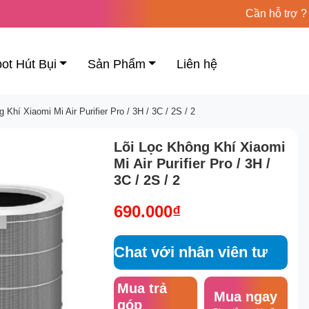
Cần hỗ trợ ?
ot Hút Bụi
Sản Phẩm
Liên hệ
 Khí Xiaomi Mi Air Purifier Pro / 3H / 3C / 2S / 2
Lõi Lọc Không Khí Xiaomi
Mi Air Purifier Pro / 3H /
3C / 2S / 2
690.000₫
Chat với nhân viên tư
vấn
Mua trả
Mua ngay
góp