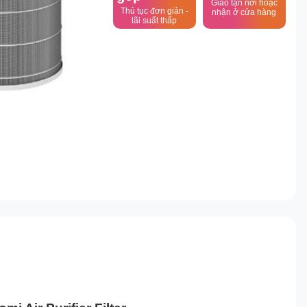
Giao tận nơi hoặc
Thủ tục đơn giản -
nhận ở cửa hàng
lãi suất thấp