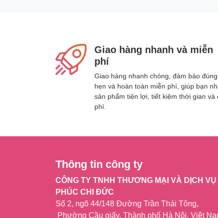
Giao hàng nhanh và miễn
phí
Giao hàng nhanh chóng, đảm bảo đúng
hẹn và hoàn toàn miễn phí, giúp bạn n
sản phẩm tiện lợi, tiết kiệm thời gian và 
phí.
Thông tin công ty
CÔNG TY TNHH THƯƠNG MẠI VÀ DỊCH VỤ
PHÚC CHI ĐỨC
Số 2, ngõ 44/148 Đường Trần Thái Tông,
Sản phẩm liên quan:
Phường Cầu giấy, Thành phố Hà Nội, Việt N