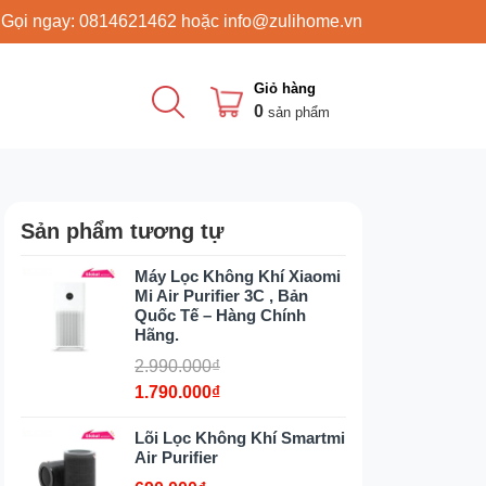
 Gọi ngay:
0814621462
hoặc
info@zulihome.vn
Giỏ hàng
0
sản phẩm
Sản phẩm tương tự
Máy Lọc Không Khí Xiaomi
Mi Air Purifier 3C , Bản
Quốc Tế – Hàng Chính
Hãng.
2.990.000₫
1.790.000₫
Lõi Lọc Không Khí Smartmi
Air Purifier