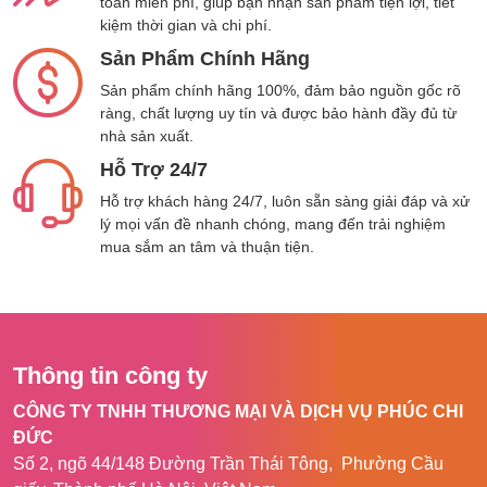
toàn miễn phí, giúp bạn nhận sản phẩm tiện lợi, tiết
hạn tốc độ để làm quen với máy và chức
kiệm thời gian và chi phí.
năng khóa trẻ em để bảo vệ sự an toàn
Sản Phẩm Chính Hãng
của gia đình bạn.
Sản phẩm chính hãng 100%, đảm bảo nguồn gốc rõ
ràng, chất lượng uy tín và được bảo hành đầy đủ từ
Với động cơ không chổi than và khung hợp
nhà sản xuất.
kim nhôm cao cấp, độ bền và độ ổn định
Hỗ Trợ 24/7
được cải thiện đáng kể. Cho khả năng làm
giảm tiếng ồn đáng để, giúp cho việc luyện
Hỗ trợ khách hàng 24/7, luôn sẵn sàng giải đáp và xử
tập không làm ảnh hưởng tới người xung
lý mọi vấn đề nhanh chóng, mang đến trải nghiệm
quanh. Tải trọng tối đa lên tới 110kg, tập thể
mua sắm an tâm và thuận tiện.
dục tại nhà sẽ không ảnh hưởng đến hàng
xóm, láng giềng.
Sản phẩm liên quan:
Thông tin công ty
Máy Chạy Bộ Thông Minh KingSmith
CÔNG TY TNHH THƯƠNG MẠI VÀ DỊCH VỤ PHÚC CHI
R2 – Mi Việt Nam
ĐỨC
Điều khiển máy chạy bộ
Kingsmith R1S
Số 2, ngõ 44/148 Đường Trần Thái Tông, Phường Cầu