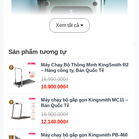
Xem tất cả
Sản phẩm tương tự
Máy Chạy Bộ Thông Minh KingSmith R2
– Hàng công ty, Bản Quốc Tế
16.990.000₫
10.900.000₫
Máy chạy bộ KingSmith R1S
được tích
hợp các chế độ luyện tập là chạy bộ và đi
Máy chạy bộ gấp gọn Kingsmith MC11 –
Bản Quốc Tế
bộ, thiết kế gấp gọn tối ưu không gian gia
đình bạn, máy có thể dễ dàng gấp lại và
16.900.000₫
cất giữ một cách dễ dàng nhờ hai bánh xe
12.140.000₫
lăn trơn tru phía dưới máy chạy.
Máy chạy bộ gấp gọn Kingsmith PB-460