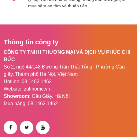
Dreame H11 Max
được trang bị một màn
mua sắm an tâm và thuận tiện.
hình LED cao cấp, điều này sẽ cung cấp
một cái nhìn sâu sắc về thời lượng pin còn
lại, thông báo về trạng thái lắp bể chứa
nước, hay tình trạng làm việc đều hiển thị
trên màn hình LED giúp người sử dụng dễ
Thông tin công ty
dàng nắm bắt được công việc để chủ động
CÔNG TY TNHH THƯƠNG MẠI VÀ DỊCH VỤ PHÚC CHI
dọn dẹp nhà cửa một cách hiệu quả.
ĐỨC
Số 2, ngõ 44/148 Đường Trần Thái Tông, Phường Cầu
Thông số sản phẩm
giấy, Thành phố Hà Nội, Việt Nam
Hotline: 08.1462.1462
Website: zulihome.vn
Kích thước sản
321*282*1105 mm
Showroom:
Cầu Giấy, Hà Nội
phẩm
Mua hàng: 08.1462.1462
Pin
4000 mAh
Lực hút
10000 Pa