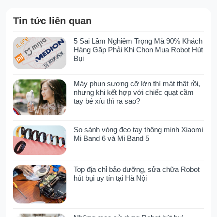
đánh bay tất cả vết bẩn trong ngôi nhà của
bạn.
Tin tức liên quan
Hệ thống bình chứa nước của
5 Sai Lầm Nghiêm Trọng Mà 90% Khách
Hàng Gặp Phải Khi Chọn Mua Robot Hút
Dreame H11 Max
Bụi
Trên thân máy hút bụi lau nhà ướt và khô
Máy phun sương cỡ lớn thì mát thật rồi,
Dreame H11 Max
có hai bình chứa nước,
nhưng khi kết hợp với chiếc quạt cầm
một bình chứa nước sạch 900ml ở phía
tay bé xíu thì ra sao?
trên và bình chứa nước thải 500ml ở phía
dưới.
So sánh vòng đeo tay thông minh Xiaomi
Cả hai bình chứa nước đều áp dụng thiết
Mi Band 6 và Mi Band 5
kế khóa nên rất thuận tiện dễ dàng trong
việc lắp đặt và tháo rời, cũng như là vệ sinh
Top địa chỉ bảo dưỡng, sửa chữa Robot
trong quá trình sử dụng một cách nhanh
hút bụi uy tín tại Hà Nội
chóng.
Cảm biến nhận diện vết bẩn