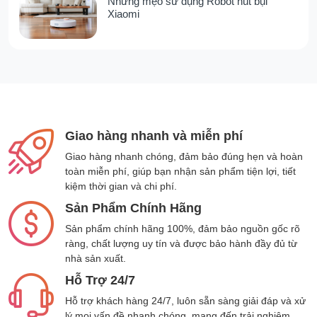
Những mẹo sử dụng Robot hút bụi
Dreame H11 Max
đã được hãng trang bị
Xiaomi
cảm biến nhận diện vết bẩn thông minh, từ
đó sẽ tự động điều chỉnh lượng nước chế
độ hút phù hợp với các vết bận gặp phải.
Giúp tiết kiệm năng lượng và tăng hiệu quả
làm sạch khi quét dọn.
Giao hàng nhanh và miễn phí
Khi gặp chất lỏng như sữa và nước, bạn
có thể bật chế độ hút nước để giảm lượng
Giao hàng nhanh chóng, đảm bảo đúng hẹn và hoàn
thoát nước và đảm bảo rằng chất lỏng
toàn miễn phí, giúp bạn nhận sản phẩm tiện lợi, tiết
kiệm thời gian và chi phí.
được hút hết vào trong.
Sản Phẩm Chính Hãng
Có thể thấy, sữa tràn trên mặt đất cũng
được hút trơn tru khi máy đi ngang qua,
Sản phẩm chính hãng 100%, đảm bảo nguồn gốc rõ
ràng, chất lượng uy tín và được bảo hành đầy đủ từ
quan trọng hơn là sữa chảy vào khe nứt
nhà sản xuất.
của gạch lát nền cũng bị hút hoàn toàn.
Hỗ Trợ 24/7
Màn hình LED trực quan
Hỗ trợ khách hàng 24/7, luôn sẵn sàng giải đáp và xử
lý mọi vấn đề nhanh chóng, mang đến trải nghiệm