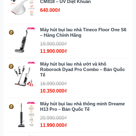
CM818 – UV Diệt Khuẩn
640.000₫
Những tính năng đột phá trên
Máy hút bụi lau nhà Tineco Floor One S6
– Hàng Chính Hãng
Dreame H11 Max
19.900.000₫
11.900.000₫
Hút và làm sạch sàn nhà chỉ trong
một
lần bấm nút
, hiệu quả và mạnh mẽ
Máy hút bụi lau nhà ướt và khô
Hệ thống Tự Động
nhận dạng bề mặt
Roborock Dyad Pro Combo – Bản Quốc
và loại chất bẩn
, giúp máy tự động tăng
Tế
cả lưu lượng nước , tốc độ chổi lăn và
16.990.000₫
cả lực hút để loại bỏ hoàn toàn vết bẩn.
10.350.000₫
Hệ thống tự động
làm sạch chổi
lau sau khi dọn dẹp
, giúp con lăn lau
Máy hút bụi lau nhà thông minh Dreame
H13 Pro – Bản Quốc Tế
nhà luôn sạch sẽ mà không tốn công
sức.
20.990.000₫
Trang bị viên pin lớn
4000mAh
cho thời
11.990.000₫
gian hoạt động lên đến 36 phút ở chế