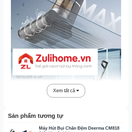
Xem tất cả
Sản phẩm tương tự
Máy Hút Bụi Chăn Đệm Deerma CM818