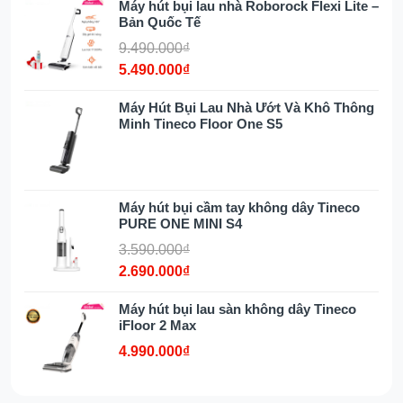
Máy hút bụi lau nhà Roborock Flexi Lite –
độ tiêu chuẩn.
Bản Quốc Tế
Hệ thống
bàn chải hình răng cưa
giúp
9.490.000₫
làm sạch con lăn một cách hiệu quả.
5.490.000₫
Bình chứa nước sạch lên tới
900ml
.
Màn hình
LED thông minh
, hiển thị
Máy Hút Bụi Lau Nhà Ướt Và Khô Thông
trạng thái máy rõ ràng cho người sử
Minh Tineco Floor One S5
dụng.
Dung lượng pin trên máy hút
Máy hút bụi cầm tay không dây Tineco
bụi cầm tay
PURE ONE MINI S4
3.590.000₫
Dreame H11 Max
còn được trang bị viên
2.690.000₫
pin lithium dung lượng lớn 4000mAh, có
thể hoạt động hơn 36 phút chỉ với một lần
Máy hút bụi lau sàn không dây Tineco
sạc.
iFloor 2 Max
Không chỉ thế động cơ có công suất cao
4.990.000₫
200W cho lực hút 10000Pa, tốc độ tối đa
có thể đạt 61.000 vòng / phút dễ dàng