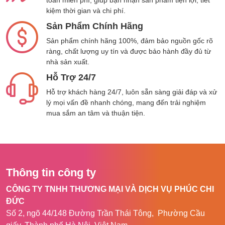
toàn miễn phí, giúp bạn nhận sản phẩm tiện lợi, tiết
kiệm thời gian và chi phí.
Tên sản phẩm
Quạt tích điện để bàn
Sản Phẩm Chính Hãng
Lumias LM-36F
Sản phẩm chính hãng 100%, đảm bảo nguồn gốc rõ
ràng, chất lượng uy tín và được bảo hành đầy đủ từ
Thương hiệu
Lumias
nhà sản xuất.
Xuất xứ
Trung Quốc
Hỗ Trợ 24/7
Hỗ trợ khách hàng 24/7, luôn sẵn sàng giải đáp và xử
Model
LM-36F
lý mọi vấn đề nhanh chóng, mang đến trải nghiệm
mua sắm an tâm và thuận tiện.
Màu sắc
Trắng
Công suất
10W
Đầu vào định mức
DC5.0V/2.0V
Thông tin công ty
Chất liệu
ABS/PC, tay cầm
bằng da
CÔNG TY TNHH THƯƠNG MẠI VÀ DỊCH VỤ PHÚC CHI
ĐỨC
Loại động cơ
Không chổi than
Số 2, ngõ 44/148 Đường Trần Thái Tông, Phường Cầu