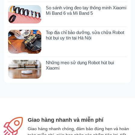
trong những tình huống mất điện đột ngột,
So sánh vòng đeo tay thông minh Xiaomi
mang lại sự tiện lợi và chủ động tuyệt đối.
Mi Band 6 và Mi Band 5
Chất liệu nhựa ABS/PP cao cấp bền
Top địa chỉ bảo dưỡng, sửa chữa Robot
chắc, đi kèm cổng sạc Type-C tiện
hút bụi uy tín tại Hà Nội
lợi
Thân máy và cánh quạt được làm từ chất liệu
nhựa ABS/PP nguyên sinh cao cấp, đảm bảo
Những mẹo sử dụng Robot hút bụi
Xiaomi
độ bền vượt trội, khả năng chịu lực tốt và
chống bám bẩn. Quạt còn được trang bị màn
hình LED hiển thị rõ ràng trạng thái hoạt động,
nút điều khiển cảm ứng nhạy bén và đặc biệt
là cổng sạc Type-C hiện đại, giúp việc sạc pin
trở nên nhanh chóng, thuận tiện và phù hợp
với các thiết bị phổ biến hiện nay.
Giao hàng nhanh và miễn phí
Thông số sản phẩm
Giao hàng nhanh chóng, đảm bảo đúng hẹn và hoàn