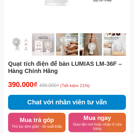
Quạt tích điện để bàn LUMIAS LM-36F –
Hàng Chính Hãng
390.000₫
490.000₫
(Tiết kiệm 21%)
Chat với nhân viên tư vấn
Mua ngay
Mua trả góp
Giao tận nơi hoặc nhận ở cửa
Thủ tục đơn giản - lãi suất thấp
hàng