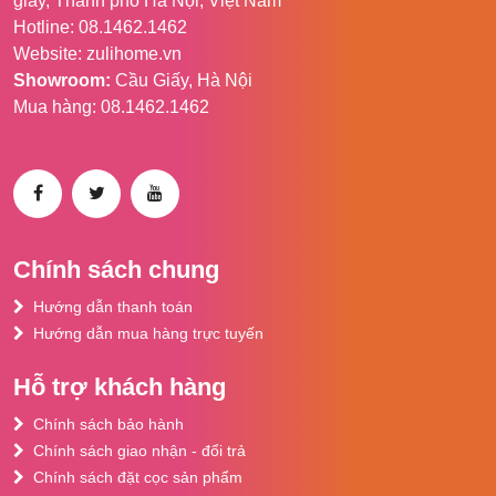
giấy, Thành phố Hà Nội, Việt Nam
Pin
3600mAh
Hotline: 08.1462.1462
Thời gian sử dụng
4-14h
Website: zulihome.vn
Showroom:
Cầu Giấy, Hà Nội
Thời gian sạc
3.5h
Mua hàng: 08.1462.1462
Cổng sạc
Type-C
Màn hình hiển thị
Màn hình LED
Tiện ích
Điều chỉnh góc thủ
công
Chính sách chung
5 cấp độ gió
Hướng dẫn thanh toán
Hướng dẫn mua hàng trực tuyến
Tích hợp đèn ngủ
Hỗ trợ khách hàng
Màn hình hiển thị LED
Chính sách bảo hành
Kích thước
160 x 101 x 243mm
Chính sách giao nhận - đổi trả
Kích thước đóng
163 x 100 x 248mm
Chính sách đặt cọc sản phẩm