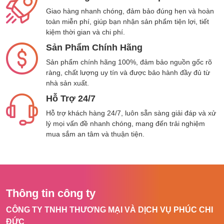
robot đi vào những khu vực nhạy cảm
Giao hàng nhanh chóng, đảm bảo đúng hẹn và hoàn
không mong muốn như WC, khu vực vui
toàn miễn phí, giúp bạn nhận sản phẩm tiện lợi, tiết
chơi của trẻ, hoặc không gian làm việc
kiệm thời gian và chi phí.
riêng của bạn.v.v..
Sản Phẩm Chính Hãng
Chức năng
TƯỜNG ẢO
sẽ chặn robot
Sản phẩm chính hãng 100%, đảm bảo nguồn gốc rõ
không đi qua khu vực không cần thiết, rất
ràng, chất lượng uy tín và được bảo hành đầy đủ từ
phù hợp đặt ở nhưng vị trí như cửa ra vào.
nhà sản xuất.
Hỗ Trợ 24/7
Chức năng
KHU VỰC CẤM
sẽ khoanh
vùng một khu vực để robot không đi vào,
Hỗ trợ khách hàng 24/7, luôn sẵn sàng giải đáp và xử
phù hợp cho những khu vực rộng như khu
lý mọi vấn đề nhanh chóng, mang đến trải nghiệm
mua sắm an tâm và thuận tiện.
vực vui chơi của trẻ, bàn ghế hoặc khu vực
có dây điện ổ điện.
Đặc biệt với chức năng
VÙNG KHÔNG
LAU
sẽ giúp robot hạn chế làm ẩm các khu
vực không cần thiết, như thảm trải sàn.
Thông tin công ty
CÔNG TY TNHH THƯƠNG MẠI VÀ DỊCH VỤ PHÚC CHI
Bơm điện tử điều chỉnh lượng
ĐỨC