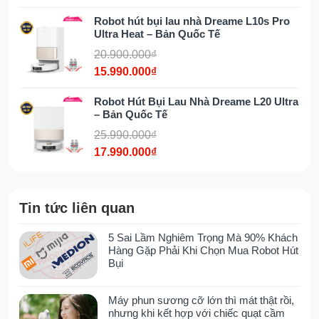
dáng kích thước, khoảng cách đến vật thể,
Robot hút bụi lau nhà Dreame L10s Pro
kịp thời chuyển hướng đi, tránh những va
Ultra Heat – Bản Quốc Tế
chạm không cần thiết, tránh những rủi ro bị
20.900.000₫
mắc kẹt, đảm bảo quá trình làm việc xuyên
15.990.000₫
suốt liên tục, tự động, hiệu quả cao.
Tự động phân chia từng phòng
Robot Hút Bụi Lau Nhà Dreame L20 Ultra
– Bản Quốc Tế
Sau khi lần đầu làm việc,
Robot
Dreame
25.990.000₫
Z10 Pro
sẽ lưu lại bản đồ không gian nhà
17.990.000₫
bạn. Đồng thời, Robot sẽ phân chia các
phòng như phòng khách, phòng ngủ,
phòng ăn, hành lang… để thuận tiện cho
Tin tức liên quan
quá trình hoạt động sau này.
5 Sai Lầm Nghiêm Trọng Mà 90% Khách
Trong trường hợp bạn không muốn Robot
Hàng Gặp Phải Khi Chọn Mua Robot Hút
làm việc toàn bộ ngôi nhà, bạn chỉ cần chỉ
Bụi
định phòng cần dọn dẹp, Robot sẽ ngay
lập tức di chuyển đến đó và tuân thủ theo
Máy phun sương cỡ lớn thì mát thật rồi,
đúng mệnh lệnh được giao.
nhưng khi kết hợp với chiếc quạt cầm