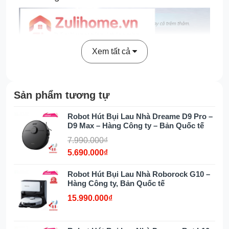
Xem tất cả
Sản phẩm tương tự
Robot Hút Bụi Lau Nhà Dreame D9 Pro –
D9 Max – Hàng Công ty – Bản Quốc tế
Hệ thống cải tiến Lidar LDS 4.0
và lập bản đồ không gian 3D
7.990.000₫
5.690.000₫
Dreame Bot Z10 Pro
được trang bị sử
Robot Hút Bụi Lau Nhà Roborock G10 –
dụng hệ thống mắt thần LDS mới nhất hiện
Hàng Công ty, Bản Quốc tế
nay, cho phép robot nhận được thông tin
15.990.000₫
chính xác về môi trường và các chướng
ngại vật có thể xảy ra trên khu vực làm việc
của robot.