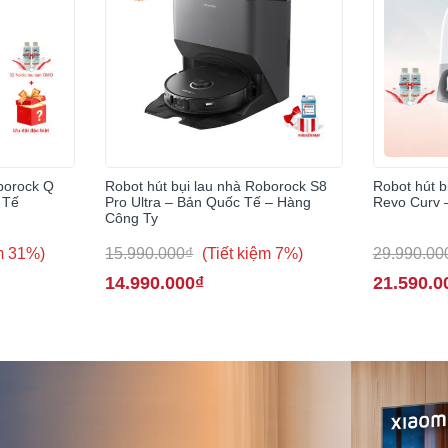
oborock Q
Robot hút bụi lau nhà Roborock S8
Robot hút b
 Tế
Pro Ultra – Bản Quốc Tế – Hàng
Revo Curv 
Công Ty
ệm 31%)
15.990.000₫
(Tiết kiệm 7%)
29.990.00
14.990.000₫
21.590.0