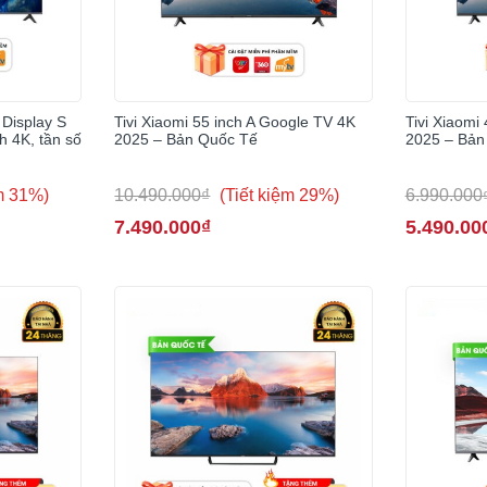
 Display S
Tivi Xiaomi 55 inch A Google TV 4K
Tivi Xiaomi
h 4K, tần số
2025 – Bản Quốc Tế
2025 – Bản
ệm 31%)
10.490.000₫
(Tiết kiệm 29%)
6.990.000
7.490.000₫
5.490.00