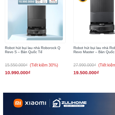
Robot hút bụi lau nhà Roborock Q
Robot hút bụi lau nhà R
Revo S – Bản Quốc Tế
Revo Master – Bản Quốc
15.550.000₫
(Tiết kiệm 30%)
27.990.000₫
(Tiết ki
10.990.000₫
19.500.000₫