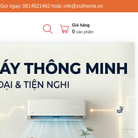
 Gọi ngay:
0814621462
hoặc
info@zulihome.vn
Giỏ hàng
0
sản phẩm