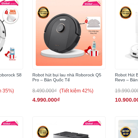
oborock S8
Robot hút bụi lau nhà Roborock Q5
Robot Hút 
Pro – Bản Quốc Tế
Revo – Bản
ệm 35%)
8.490.000₫
(Tiết kiệm 42%)
19.990.00
4.990.000₫
10.900.0