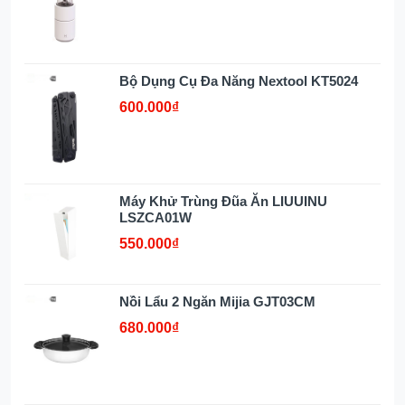
Bộ Dụng Cụ Đa Năng Nextool KT5024
600.000₫
Máy Khử Trùng Đũa Ăn LIUUINU
LSZCA01W
550.000₫
Nồi Lẩu 2 Ngăn Mijia GJT03CM
680.000₫