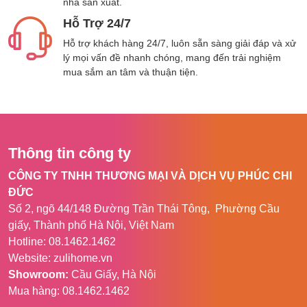
nhà sản xuất.
Hỗ Trợ 24/7
Hỗ trợ khách hàng 24/7, luôn sẵn sàng giải đáp và xử
lý mọi vấn đề nhanh chóng, mang đến trải nghiệm
mua sắm an tâm và thuận tiện.
Thông tin công ty
CÔNG TY TNHH THƯƠNG MẠI VÀ DỊCH VỤ PHÚC CHI
ĐỨC
Số 2, ngõ 44/148 Đường Trần Thái Tông, Phường Cầu
giấy, Thành phố Hà Nội, Việt Nam
Hotline: 08.1462.1462
Website: zulihome.vn
Showroom:
Cầu Giấy, Hà Nội
Mua hàng: 08.1462.1462