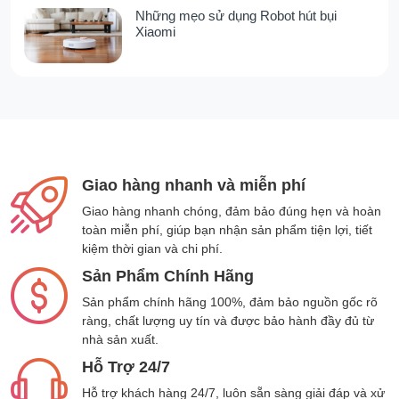
Những mẹo sử dụng Robot hút bụi
quả hơn hẳn các dòng máy thông thường,
Xiaomi
giúp tiết kiệm thời gian dọn dẹp.
Bộ phụ kiện chuyên dụng: Làm
sạch mọi bề mặt, xử lý ngóc ngách
Máy hút bụi cầm tay không dây Dreame R20
đi kèm một hệ thống đầu hút được thiết kế
Giao hàng nhanh và miễn phí
chuyên biệt, giúp làm sạch hiệu quả mọi vị trí:
Giao hàng nhanh chóng, đảm bảo đúng hẹn và hoàn
toàn miễn phí, giúp bạn nhận sản phẩm tiện lợi, tiết
Đầu Hút Chổi Chữ V (Đa năng):
Thiết kế
kiệm thời gian và chi phí.
đặc biệt này giúp
hạn chế tối đa lông và
tóc rối mắc kẹt
vào cuộn chổi, một vấn đề
Sản Phẩm Chính Hãng
lớn ở hầu hết các dòng máy hút bụi khác.
Sản phẩm chính hãng 100%, đảm bảo nguồn gốc rõ
Đầu hút này ứng dụng linh hoạt trên cả
ràng, chất lượng uy tín và được bảo hành đầy đủ từ
sàn cứng và thảm.
nhà sản xuất.
Đầu Hút Mini Gắn Động Cơ:
Dùng cho
Hỗ Trợ 24/7
việc vệ sinh sofa, nệm, đệm xe ô tô, giúp
Hỗ trợ khách hàng 24/7, luôn sẵn sàng giải đáp và xử
làm sạch sâu và loại bỏ mạt bụi, lông thú.