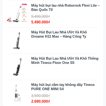
Dọn Dẹp Rảnh Tay:
Người dùng không
Máy hút bụi lau nhà Roborock Flexi Lite –
cần thao tác chuyển đổi chế độ thủ công,
Bản Quốc Tế
tập trung hoàn toàn vào việc di chuyển
9.490.000₫
máy.
5.490.000₫
Máy Hút Bụi Lau Nhà Ướt Và Khô
Đèn chiếu sáng xanh: Phát hiện bụi
Dreame H11 Max – Hàng Công Ty
bẩn siêu nhỏ, lông và tóc hiệu quả
Để giải quyết triệt để vấn đề bụi bẩn ẩn sâu và
khó nhìn thấy, Dreame R20 trang bị
Đèn LED
Máy Hút Bụi Lau Nhà Ướt Và Khô Thông
chiếu ánh sáng xanh
trên đầu hút chính.
Minh Tineco Floor One S5
Lợi ích cho người dùng:
Làm Sạch Toàn Diện:
Ánh sáng xanh
giúp
làm nổi bật
các hạt bụi siêu nhỏ,
Máy hút bụi cầm tay không dây Tineco
lông, tóc và vụn bẩn mà mắt thường dễ bỏ
PURE ONE MINI S4
qua, đặc biệt dưới gầm ghế, gầm tủ hoặc
3.590.000₫
trong điều kiện ánh sáng yếu.
2.690.000₫
Kiểm Soát Vệ Sinh:
Bạn có thể dễ dàng