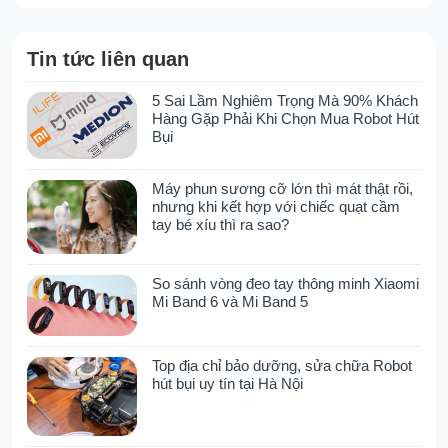
theo dõi khu vực nào đã sạch và khu vực
nào cần hút lại, đảm bảo không bỏ sót bất
Tin tức liên quan
kỳ hạt bụi nào trong nhà, đặc biệt hữu ích
cho các gia đình có trẻ nhỏ hoặc thú cưng.
5 Sai Lầm Nghiêm Trọng Mà 90% Khách
Hàng Gặp Phải Khi Chọn Mua Robot Hút
Bụi
Lực hút cực mạnh 27.000Pa loại bỏ
triệt để lông tóc và mảnh vụn
Máy phun sương cỡ lớn thì mát thật rồi,
nhưng khi kết hợp với chiếc quạt cầm
tay bé xíu thì ra sao?
Khả năng làm sạch của máy hút bụi cầm tay
Dreame R20 được đảm bảo bởi động cơ và
công suất hút hàng đầu:
So sánh vòng đeo tay thông minh Xiaomi
Mi Band 6 và Mi Band 5
Động Cơ Tốc Độ Cao:
Với tốc độ
150.000 vòng/phút
, động cơ không chổi
than mang lại hiệu suất ổn định và cực kỳ
Top địa chỉ bảo dưỡng, sửa chữa Robot
mạnh mẽ.
hút bụi uy tín tại Hà Nội
Sức Hút 27.000Pa:
Công suất hút
190
AW
đảm bảo loại bỏ mọi loại rác, từ tóc
rối, lông thú, đến các mảnh vụn lớn, hiệu