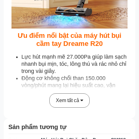
Ưu điểm nổi bật của máy hút bụi
cầm tay Dreame R20
Lực hút mạnh mẽ 27.000Pa giúp làm sạch
nhanh bụi mịn, tóc, lông thú và rác nhỏ chỉ
trong vài giây.
Động cơ không chổi than 150.000
vòng/phút mang lại hiệu suất cao, vận
hành bền bỉ và êm ái.
Cảm biến bụi thông minh tự động nhận
Xem tất cả
diện mức độ bẩn và điều chỉnh lực hút phù
hợp.
Đèn chiếu sáng xanh phát hiện bụi mịn hỗ
Sản phẩm tương tự
trợ làm sạch hiệu quả ngay cả ở khu vực
tối.