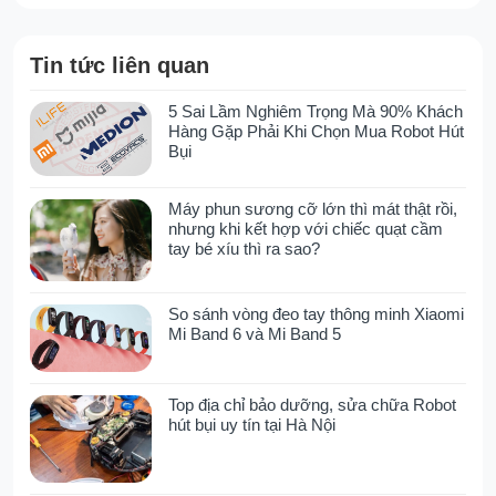
mặt, sử dụng đồng thời các dải cao su và sợi
vải mềm. Trong khi các dải cao su với tần suất
lên đến 7.200 nhịp/phút, giúp đánh bật bụi bẩn
Tin tức liên quan
cứng đầu bám sâu trong thảm, thì sợi mềm
nhẹ nhàng quét sạch bụi mịn và vụn rác trên
5 Sai Lầm Nghiêm Trọng Mà 90% Khách
Hàng Gặp Phải Khi Chọn Mua Robot Hút
bề mặt sàn. Sự kết hợp này đảm bảo khả
Bụi
năng làm sạch tối ưu, từ phòng khách trải
thảm cho đến hành lang, phòng ngủ.
Máy phun sương cỡ lớn thì mát thật rồi,
nhưng khi kết hợp với chiếc quạt cầm
tay bé xíu thì ra sao?
Đèn chiếu xanh góc rộng 140° giúp
phát hiện bụi mịn dễ dàng
So sánh vòng đeo tay thông minh Xiaomi
Mi Band 6 và Mi Band 5
Một điểm nổi bật không thể bỏ qua của
Roborock H60 Ultra chính là đèn chiếu xanh
góc rộng 140°. Công nghệ này giúp làm lộ rõ
Top địa chỉ bảo dưỡng, sửa chữa Robot
những hạt bụi mịn và mảng bẩn khó nhìn thấy
hút bụi uy tín tại Hà Nội
bằng mắt thường, nhờ đó người dùng có thể
phát hiện và xử lý triệt để các khu vực chưa
sạch. Kết hợp cùng với lực hút mạnh, tính