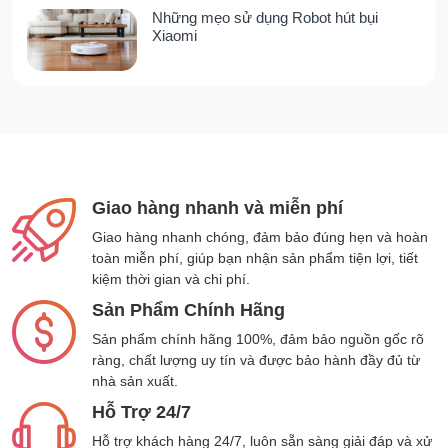
Những mẹo sử dụng Robot hút bụi
năng này góp phần nâng tầm trải nghiệm làm
Xiaomi
sạch lên một chuẩn mực mới.
Hệ thống lọc 5 lớp giúp ngăn chặn ô
nhiễm thứ cấp
Không chỉ dừng lại ở việc làm sạch sàn nhà,
Roborock H60 Ultra còn quan tâm đến chất
Giao hàng nhanh và miễn phí
lượng không khí trong không gian sống của
Giao hàng nhanh chóng, đảm bảo đúng hẹn và hoàn
bạn. Thiết bị được trang bị hệ thống lọc 5 lớp
toàn miễn phí, giúp bạn nhận sản phẩm tiện lợi, tiết
hiện đại, cho khả năng giữ lại tới 99,95% bụi
kiệm thời gian và chi phí.
mịn có kích thước nhỏ đến 0,3 micron, giúp
Sản Phẩm Chính Hãng
ngăn chặn hiệu quả vi khuẩn, phấn hoa và các
chất gây dị ứng. Cấu trúc lọc bao gồm:
Sản phẩm chính hãng 100%, đảm bảo nguồn gốc rõ
ràng, chất lượng uy tín và được bảo hành đầy đủ từ
Bộ lọc lốc xoáy đơn
: Tách bụi thô ngay
nhà sản xuất.
từ đầu vào
Hỗ Trợ 24/7
Lưới kim loại xoắn
: Dẫn tóc và bụi lớn
vào hộp chứa mà không làm tắc nghẽn
Hỗ trợ khách hàng 24/7, luôn sẵn sàng giải đáp và xử