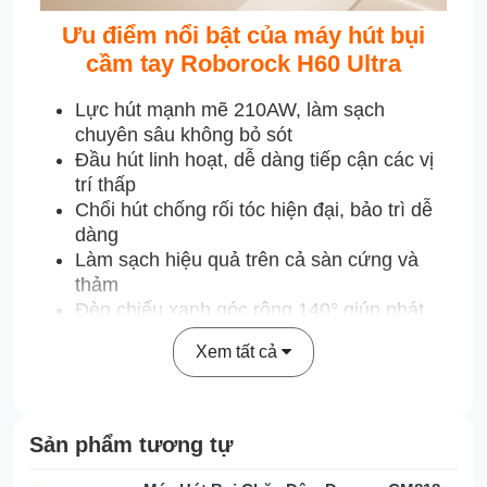
Ưu điểm nổi bật của máy hút bụi
cầm tay Roborock H60 Ultra
Lực hút mạnh mẽ 210AW, làm sạch
chuyên sâu không bỏ sót
Đầu hút linh hoạt, dễ dàng tiếp cận các vị
trí thấp
Chổi hút chống rối tóc hiện đại, bảo trì dễ
dàng
Làm sạch hiệu quả trên cả sàn cứng và
thảm
Đèn chiếu xanh góc rộng 140° giúp phát
hiện bụi mịn dễ dàng
Xem tất cả
Hệ thống lọc 5 lớp giúp ngăn chặn ô
nhiễm thứ cấp
Công nghệ 9 lốc xoáy giúp phân tách bụi
tiên tiến
Sản phẩm tương tự
Đầu hút thay thế đa dạng, làm sạch nhiều
vị trí tiện lợi