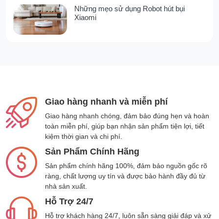
ngăn chặn nước thải quay trở lại. Điều này
Những mẹo sử dụng Robot hút bụi
giúp duy trì công suất làm sạch tối ưu ngay cả
Xiaomi
khi máy hoạt động ở trạng thái gập phẳng
Công nghệ DualBlock – Giải pháp
chống rối lông tóc tối ưu
Những ai nuôi thú cưng hoặc hay rụng tóc
chắc hẳn sẽ hiểu được nỗi phiền toái khi lông
và tóc bị rối và cuốn vào chổi lăn của máy hút
Giao hàng nhanh và miễn phí
bụi lau nhà. Với công nghệ DualBlock, Tineco
Giao hàng nhanh chóng, đảm bảo đúng hẹn và hoàn
Floor One S9 Artist hoàn toàn khắc phục được
toàn miễn phí, giúp bạn nhận sản phẩm tiện lợi, tiết
vấn đề này. Hệ thống lưỡi cạo kép bao gồm
kiệm thời gian và chi phí.
lưỡi cạo chống rối giúp giữ lông/tóc lại, ngăn
Sản Phẩm Chính Hãng
không cho chúng cuốn vào máy, đồng thời
lưỡi cạo phẳng sẽ loại bỏ nước bẩn và tóc,
Sản phẩm chính hãng 100%, đảm bảo nguồn gốc rõ
đẩy chúng vào bình chứa một cách hiệu quả.
ràng, chất lượng uy tín và được bảo hành đầy đủ từ
Nhờ đó, máy luôn hoạt động trơn tru, duy trì
nhà sản xuất.
hiệu suất mạnh mẽ và hạn chế tối đa tình
Hỗ Trợ 24/7
trạng tắc nghẽn do rối lông tóc.
Hỗ trợ khách hàng 24/7, luôn sẵn sàng giải đáp và xử