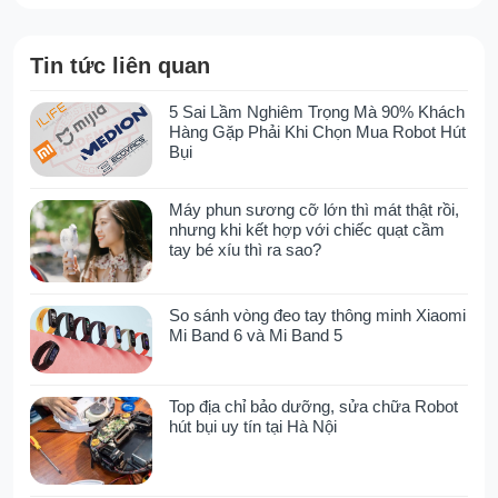
độc quyền
điểm nhấn nổi bật của Tineco Floor One S9
Tin tức liên quan
Artist chính là hệ thống tách nước bẩn 3
khoang tiên tiến. Công nghệ này giúp phân
5 Sai Lầm Nghiêm Trọng Mà 90% Khách
Hàng Gặp Phải Khi Chọn Mua Robot Hút
tách hiệu quả giữa khí, lỏng và rắn, từ đó bảo
Bụi
vệ động cơ khỏi nước và bụi bẩn, kéo dài tuổi
thọ của máy. Quá trình hoạt động của hệ
Máy phun sương cỡ lớn thì mát thật rồi,
thống này diễn ra theo ba giai đoạn:
nhưng khi kết hợp với chiếc quạt cầm
Khí được tách riêng khỏi hỗn hợp nước và
tay bé xíu thì ra sao?
chất thải, sau đó được thải ra ngoài.
Nước thải được lắng xuống trong buồng
So sánh vòng đeo tay thông minh Xiaomi
chứa riêng biệt.
Mi Band 6 và Mi Band 5
Chất thải rắn được giữ lại tại một khoang
chứa khác.
Top địa chỉ bảo dưỡng, sửa chữa Robot
Hệ thống này có khả năng phân tách chất thải
hút bụi uy tín tại Hà Nội
gấp 5 lần so với các hệ thống thông thường,
đồng thời chuyển hướng dòng chảy nhằm