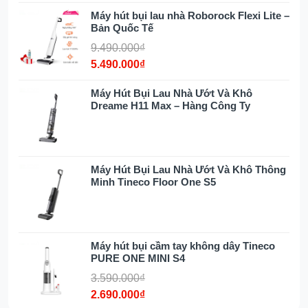
Máy hút bụi lau nhà Roborock Flexi Lite –
Bản Quốc Tế
Thiết kế gập phẳng 180° giúp vệ
9.490.000₫
sinh linh hoạt ở khu vực thấp
5.490.000₫
Máy hút bụi lau nhà Tineco Floor One S9 Artist
Máy Hút Bụi Lau Nhà Ướt Và Khô
Dreame H11 Max – Hàng Công Ty
sở hữu thiết kế gập phẳng 180° ấn tượng, với
độ dày chỉ 12.85 cm, giúp dễ dàng tiếp cận và
vệ sinh các khu vực thấp như gầm giường,
gầm tủ và gầm sofa. Nhờ công nghệ
Máy Hút Bụi Lau Nhà Ướt Và Khô Thông
HyperStretch, thiết bị có thể nén tối đa, hỗ trợ
Minh Tineco Floor One S5
di chuyển linh hoạt vào những góc khuất nhỏ
nhất mà không gặp trở ngại. Điều này giúp
quá trình làm sạch trở nên dễ dàng hơn, đảm
bảo loại bỏ bụi bẩn triệt để ngay cả ở những vị
Máy hút bụi cầm tay không dây Tineco
trí khó tiếp cận.
PURE ONE MINI S4
3.590.000₫
2.690.000₫
Hệ thống tách nước bẩn 3 khoang