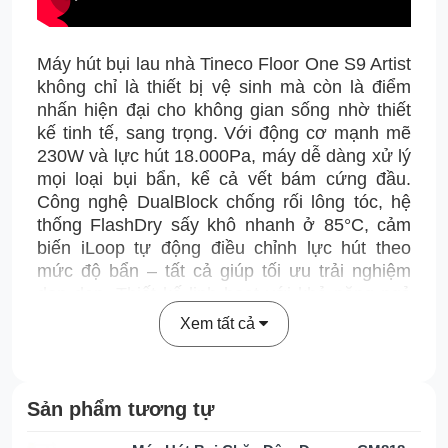
Máy hút bụi lau nhà Tineco Floor One S9 Artist
không chỉ là thiết bị vệ sinh mà còn là điểm
nhấn hiện đại cho không gian sống nhờ thiết
kế tinh tế, sang trọng. Với động cơ mạnh mẽ
230W và lực hút 18.000Pa, máy dễ dàng xử lý
mọi loại bụi bẩn, kể cả vết bám cứng đầu.
Công nghệ DualBlock chống rối lông tóc, hệ
thống FlashDry sấy khô nhanh ở 85°C, cảm
biến iLoop tự động điều chỉnh lực hút theo
mức độ bẩn – tất cả giúp tối ưu trải nghiệm
dọn dẹp. Thiết kế linh hoạt với khả năng ngả
phẳng 180°, độ dày chỉ 12.85cm và công nghệ
Xem tất cả
HyperStretch cho phép tiếp cận mọi góc khuất.
Kết hợp màn hình 3D thông minh cùng bánh
xe SmoothDrive di chuyển mượt mà, Tineco
Sản phẩm tương tự
Floor One S9 Artist mang lại sự tiện lợi và hiệu
quả vượt trội cho ngôi nhà bạn.