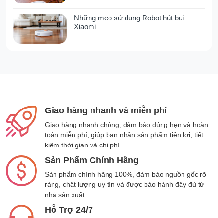
Steam có khả năng xoay 90°, dễ dàng len lỏi
làm sạch quanh đồ nội thất và các khu vực
Những mẹo sử dụng Robot hút bụi
chật hẹp. Ngoài ra, khả năng xoay 45° giúp
Xiaomi
giảm 25% lực cầm tay, giúp người dùng điều
khiển máy nhẹ nhàng hơn. Đặc biệt, bình
nước sạch được tái định vị để tối ưu trọng
lượng, tạo ra áp lực 30N lên sàn, nâng cao
hiệu quả lau dọn và đánh bay mọi vết bẩn
cứng đầu.
Giao hàng nhanh và miễn phí
Công nghệ HyperStretch cho khả
Giao hàng nhanh chóng, đảm bảo đúng hẹn và hoàn
năng ngả phẳng 180°
toàn miễn phí, giúp bạn nhận sản phẩm tiện lợi, tiết
kiệm thời gian và chi phí.
Với công nghệ HyperStretch, Tineco Floor
Sản Phẩm Chính Hãng
One S9 Artist Steam có thể ngả phẳng 180° và
Sản phẩm chính hãng 100%, đảm bảo nguồn gốc rõ
sở hữu thân máy chỉ dày 12.85 cm, dễ dàng
ràng, chất lượng uy tín và được bảo hành đầy đủ từ
tiếp cận các khu vực thấp như gầm giường,
nhà sản xuất.
tủ, sofa – nơi thường bị bỏ sót khi vệ sinh. Giờ
Hỗ Trợ 24/7
đây, bạn có thể làm sạch mọi ngóc ngách mà