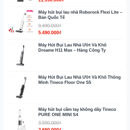
Máy hút bụi lau nhà Roborock Flexi Lite –
Bản Quốc Tế
Diệt khuẩn tối ưu với công nghệ
9.490.000₫
HyperSteam 140°C
5.490.000₫
Sử dụng công nghệ HyperSteam 140°C, nước
Máy Hút Bụi Lau Nhà Ướt Và Khô
được chuyển hóa thành hơi siêu nóng chỉ
Dreame H11 Max – Hàng Công Ty
trong tích tắc và giữ nhiệt độ ổn định trên
99°C. Hơi nước nóng dễ dàng thẩm thấu vào
từng kẽ hở, nhanh chóng hòa tan và loại bỏ
các vết bẩn khô cứng, đồng thời khử khuẩn
Máy Hút Bụi Lau Nhà Ướt Và Khô Thông
lên đến 99.99%, đảm bảo không gian sống
Minh Tineco Floor One S5
luôn an toàn cho gia đình bạn. Ở chế độ
Steam, máy hoạt động liên tục 30 phút, đủ thời
gian để làm sạch toàn bộ diện tích sàn trong
nhà mà không cần dừng giữa chừng.
Máy hút bụi cầm tay không dây Tineco
PURE ONE MINI S4
3.590.000₫
Công nghệ bánh xe AI điều hướng
2.690.000₫