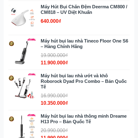
Thiết kế xoay linh hoạt – Làm sạch mọi
góc nhỏ
Máy Hút Bụi Chăn Đệm Deerma CM800 /
CM818 – UV Diệt Khuẩn
Diệt khuẩn tối ưu với công nghệ
HyperSteam 140°C
640.000₫
Công nghệ HyperStretch cho khả năng
ngả phẳng 180°
Máy hút bụi lau nhà Tineco Floor One S6
Hệ thống tách nước bẩn 3 khoang thông
– Hàng Chính Hãng
minh
19.900.000₫
DualBlock – Giải pháp chống rối tóc, lông
11.900.000₫
thú cưng hiệu quả
Cảm biến thông minh iLoop™ giúp làm
Máy hút bụi lau nhà ướt và khô
sạch tối ưu
Roborock Dyad Pro Combo – Bản Quốc
Công nghệ Tineco MHCBS™ cung cấp
Tế
nước đều đặn cho chổi lau
16.990.000₫
Tự động vệ sinh và sấy khô với hệ thống
10.350.000₫
FlashDry
Chổi lăn đảo chiều và làm sạch 3 mặt
Máy hút bụi lau nhà thông minh Dreame
Kết nối ứng dụng thông minh, kiểm soát
H13 Pro – Bản Quốc Tế
trong tầm tay
20.990.000₫
11.990.000₫