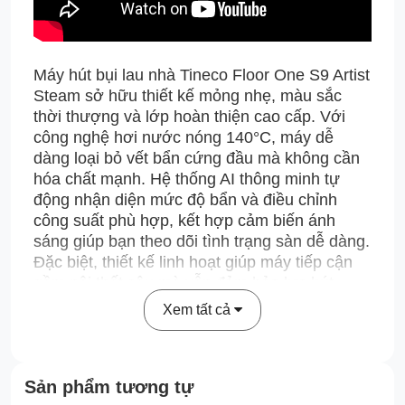
Máy hút bụi lau nhà Tineco Floor One S9 Artist
Steam sở hữu thiết kế mỏng nhẹ, màu sắc
thời thượng và lớp hoàn thiện cao cấp. Với
công nghệ hơi nước nóng 140°C, máy dễ
dàng loại bỏ vết bẩn cứng đầu mà không cần
hóa chất mạnh. Hệ thống AI thông minh tự
động nhận diện mức độ bẩn và điều chỉnh
công suất phù hợp, kết hợp cảm biến ánh
sáng giúp bạn theo dõi tình trạng sàn dễ dàng.
Đặc biệt, thiết kế linh hoạt giúp máy tiếp cận
gầm nội thất sâu mà vẫn đảm bảo lực hút
mạnh mẽ. Trải nghiệm Tineco Floor One S9
Xem tất cả
Artist Steam – giải pháp vệ sinh toàn diện, tiện
lợi và hiện đại!
Sản phẩm tương tự