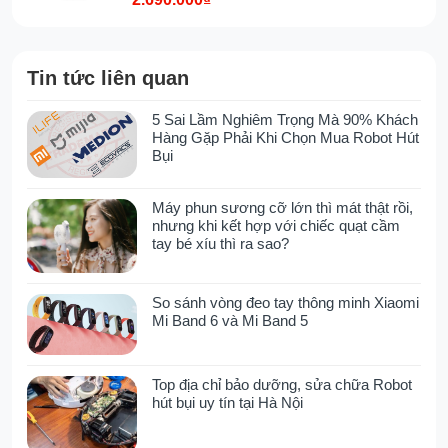
360° – Di chuyển linh hoạt, nhẹ
nhàng
Tin tức liên quan
Nhờ có hệ thống bánh xe AI mô phỏng vi sai ô
tô, Tineco Floor One S9 Artist Steam có khả
5 Sai Lầm Nghiêm Trọng Mà 90% Khách
năng xoay và rẽ linh hoạt 360°, dễ dàng vượt
Hàng Gặp Phải Khi Chọn Mua Robot Hút
qua chướng ngại vật và làm sạch ở mọi ngóc
Bụi
ngách. Công nghệ AI còn tự động điều chỉnh
tốc độ từng bánh xe theo thời gian thực, giúp
Máy phun sương cỡ lớn thì mát thật rồi,
máy vận hành trơn tru, tiết kiệm sức lực người
nhưng khi kết hợp với chiếc quạt cầm
tay bé xíu thì ra sao?
dùng. Khi đẩy hoặc kéo, hai bánh xe sẽ quay
đồng tốc, giảm tối đa lực cầm nắm và mang lại
trải nghiệm dọn dẹp êm ái hơn bao giờ hết.
So sánh vòng đeo tay thông minh Xiaomi
Mi Band 6 và Mi Band 5
Thiết kế xoay linh hoạt – Làm sạch
mọi góc nhỏ
Top địa chỉ bảo dưỡng, sửa chữa Robot
hút bụi uy tín tại Hà Nội
Máy hút bụi lau nhà Tineco Floor One S9 Artist