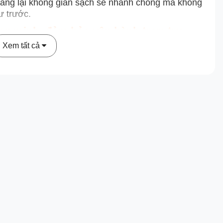
mang lại không gian sạch sẽ nhanh chóng mà không
ư trước.
ông minh, đảm bảo vận hành trơn tru
Xem tất cả
iá trên Tineco Floor One S6 Stretch Max là hệ
ể xử lý triệt để tình trạng tóc và lông thú mắc kẹt
úc thanh cạo kép:
n chặn tóc quấn vào chổi ngay từ khi được hút
p loại bỏ hoàn toàn phần tóc, nước bẩn và cặn
 cạo và chổi lăn giúp giảm thiểu tối đa hiện tượng
ổn định và hạn chế việc phải vệ sinh thủ công, từ đó
giữ chổi lăn luôn sạch trong suốt quá
ình hoạt động