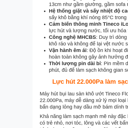
13cm như gầm giường, gầm sofa m
Hệ thống giặt và sấy nhiệt độ c
sấy khô bằng khí nóng 85°C trong
Cảm biến thông minh Tineco i
lực hút và lượng nước, tối ưu hóa 
Công nghệ MHCBS
: Duy trì dòng
khô ráo và không để lại vệt nước s
Vận hành êm ái
: Độ ồn khi hoạt đ
hoàn toàn không gây ảnh hưởng đế
Thời lượng pin dài bỉ
: Pin mềm d
phút, đủ để làm sạch không gian số
Lực hút 22.000Pa làm sạc
Máy hút bụi lau sàn khô ướt Tineco Fl
22.000Pa, máy dễ dàng xử lý mọi loại bụ
bẩn dạng lỏng hay dầu mỡ bám dính t
Khả năng làm sạch mạnh mẽ này đặc bi
có trẻ nhỏ, nơi tóc, lông và các vết b