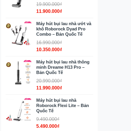
19.900.000₫
11.900.000₫
Máy hút bụi lau nhà ướt và
khô Roborock Dyad Pro
Combo – Bản Quốc Tế
16.990.000₫
10.350.000₫
Máy hút bụi lau nhà thông
minh Dreame H13 Pro –
Bản Quốc Tế
20.990.000₫
11.990.000₫
Máy hút bụi lau nhà
Roborock Flexi Lite – Bản
Quốc Tế
9.490.000₫
5.490.000₫