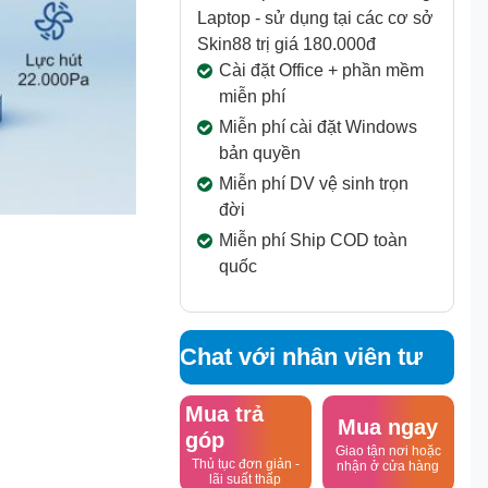
Laptop - sử dụng tại các cơ sở
Skin88 trị giá 180.000đ
Cài đặt Office + phần mềm
miễn phí
Miễn phí cài đặt Windows
bản quyền
Miễn phí DV vệ sinh trọn
đời
Miễn phí Ship COD toàn
quốc
Chat với nhân viên tư
vấn
Mua trả
Mua ngay
góp
Giao tận nơi hoặc
Thủ tục đơn giản -
nhận ở cửa hàng
lãi suất thấp