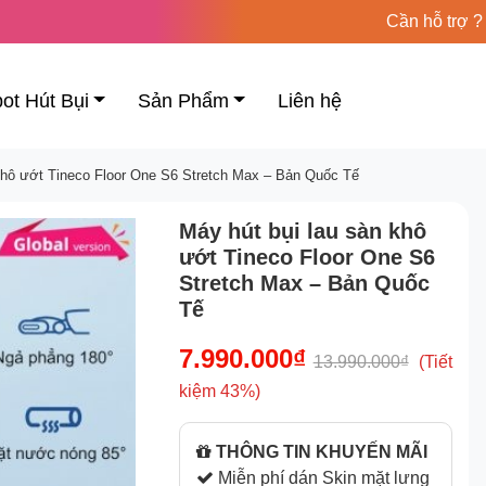
Cần hỗ trợ ?
ot Hút Bụi
Sản Phẩm
Liên hệ
khô ướt Tineco Floor One S6 Stretch Max – Bản Quốc Tế
Máy hút bụi lau sàn khô
ướt Tineco Floor One S6
Stretch Max – Bản Quốc
Tế
7.990.000₫
13.990.000₫
(Tiết
kiệm 43%)
THÔNG TIN KHUYẾN MÃI
Miễn phí dán Skin mặt lưng