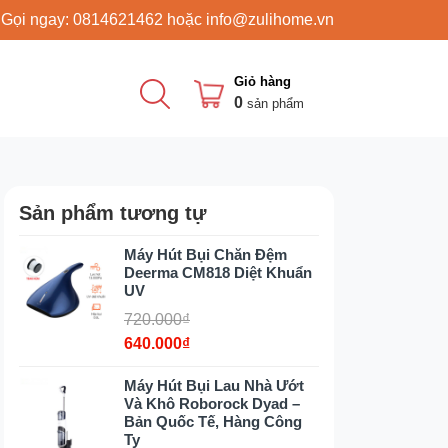
 Gọi ngay:
0814621462
hoặc
info@zulihome.vn
Giỏ hàng
0
sản phẩm
Sản phẩm tương tự
Máy Hút Bụi Chăn Đệm
Deerma CM818 Diệt Khuẩn
UV
720.000₫
640.000₫
Máy Hút Bụi Lau Nhà Ướt
Và Khô Roborock Dyad –
Bản Quốc Tế, Hàng Công
Ty