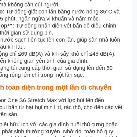
à không cần cúi người.
ao
: Tự động giặt con lăn bằng nước nóng 85°C và
 5 phút, ngăn ngừa vi khuẩn và nấm mốc.
Loop™
: Tự động nhận diện vết bẩn để điều chỉnh
thời gian sử dụng pin.
 nước sạch liên tục lên con lăn, giúp sàn nhà luôn
au khi lau.
ộng chỉ ≤69 dB(A) và khi sấy khô chỉ ≤45 dB(A),
n không gian yên tĩnh của gia đình.
ạng túi cung cấp thời gian sử dụng lên đến 60
ng rộng lớn chỉ trong một lần sạc.
h toàn diện trong một lần di chuyển
oor One S6 Stretch Max với lực hút lên đến
i bẩn từ hạt bụi mịn li ti, rác thô, cho đến các vết
rên sàn.
ệt hữu ích với các gia đình nuôi thú cưng hoặc
ẩn phát sinh thường xuyên. Nhờ đó, toàn bộ quy