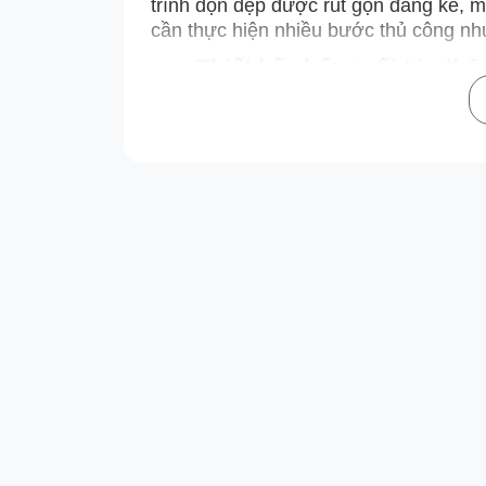
trình dọn dẹp được rút gọn đáng kể, 
cần thực hiện nhiều bước thủ công nh
Thiết kế chống rối tóc th
Một trong những điểm nâng cấp đáng g
thống chống rối tiên tiến, được tối ưu đ
trong chổi lăn.
Cơ chế này hoạt động dựa trên cấu tr
Lưỡi cạo phía trước chủ động ngă
vào.
Lưỡi cạo phía sau dạng phẳng giú
bám còn sót lại.
Sự phối hợp nhịp nhàng giữa hai thanh
tắc nghẽn, duy trì hiệu suất làm sạch 
nâng cao tuổi thọ thiết bị.
Công nghệ MHCBS cải tiến, 
tr