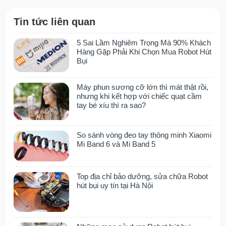
chóng hút sạch độ ẩm, giúp bề mặt khô nhanh
chỉ sau 20 phút, hạn chế ẩm mốc và mùi khó
Tin tức liên quan
chịu.
5 Sai Lầm Nghiêm Trọng Mà 90% Khách
Công nghệ Steam Wash & Steam Mode của
Hàng Gặp Phải Khi Chọn Mua Robot Hút
Dreame đảm bảo mọi ngóc ngách đều được
Bụi
làm sạch kỹ lưỡng, từ vết bẩn khó nhằn đến vi
khuẩn và tác nhân gây dị ứng, mang lại không
Máy phun sương cỡ lớn thì mát thật rồi,
gian sống sạch sâu, an toàn và trong lành hơn
nhưng khi kết hợp với chiếc quạt cầm
cho cả gia đình.
tay bé xíu thì ra sao?
Làm sạch bằng nước nóng 70°C
đánh bay vết bẩn lâu ngày
So sánh vòng đeo tay thông minh Xiaomi
Mi Band 6 và Mi Band 5
Máy làm sạch thảm di động Dreame N20
Steam sử dụng nước nóng 70°C để phá vỡ
Top địa chỉ bảo dưỡng, sửa chữa Robot
cấu trúc dầu mỡ và bụi bẩn bám sâu trong sợi
hút bụi uy tín tại Hà Nội
vải, mang lại hiệu quả làm sạch vượt trội hơn
hẳn so với nước lạnh thông thường. Nhiệt độ
cao giúp làm tan vết bẩn cũ, cứng đầu trên