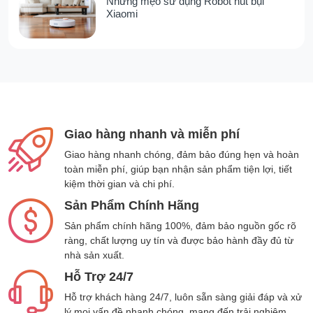
thảm, sofa hay ghế xe hơi, đồng thời hỗ trợ
Những mẹo sử dụng Robot hút bụi
Xiaomi
quá trình diệt khuẩn tự nhiên, trả lại vẻ sạch
mới cho từng sợi vải.
Tự động pha nước tẩy rửa chuẩn
liều lượng, tiết kiệm tối đa
Công nghệ Auto Solution Dispensing của N20
Giao hàng nhanh và miễn phí
Steam giúp tự động pha trộn chính xác dung
dịch tẩy rửa và nước, đảm bảo hiệu quả tối ưu
Giao hàng nhanh chóng, đảm bảo đúng hẹn và hoàn
mà không cần người dùng can thiệp thủ công.
toàn miễn phí, giúp bạn nhận sản phẩm tiện lợi, tiết
Chỉ với một lần đổ đầy bình, bạn có thể sử
kiệm thời gian và chi phí.
dụng cho nhiều chu kỳ làm sạch liên tiếp mà
Sản Phẩm Chính Hãng
không cần châm thêm dung dịch.
Sản phẩm chính hãng 100%, đảm bảo nguồn gốc rõ
ràng, chất lượng uy tín và được bảo hành đầy đủ từ
Hệ thống tự động này còn ngăn tình trạng
nhà sản xuất.
dùng quá liều, giúp tiết kiệm chất tẩy, hạn chế
Hỗ Trợ 24/7
tồn dư hóa chất trên bề mặt vải, đồng thời bảo
vệ độ bền và màu sắc của vật liệu. Đặc biệt,
Hỗ trợ khách hàng 24/7, luôn sẵn sàng giải đáp và xử
trong quá trình tự làm sạch, máy sẽ tận dụng
lý mọi vấn đề nhanh chóng, mang đến trải nghiệm