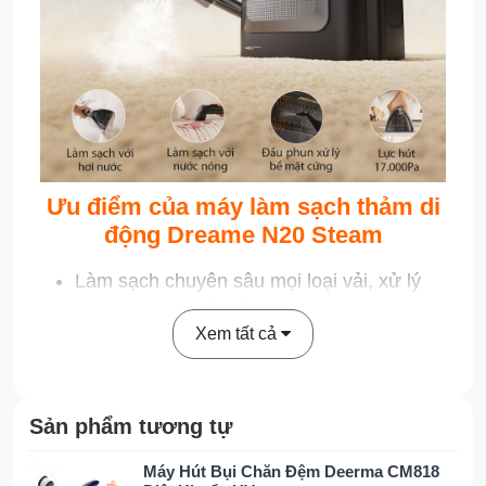
Ưu điểm của máy làm sạch thảm di
động Dreame N20 Steam
Làm sạch chuyên sâu mọi loại vải, xử lý
hiệu quả các vết bẩn
Bộ đầu phụ kiện chuyên biệt cho các bề
Xem tất cả
mặt khác nhau
Hơi nước nóng 100°C giúp làm sạch sâu
và diệt khuẩn vượt trội
Sản phẩm tương tự
Đánh bay vết bẩn lâu ngày với khả năng
làm sạch bằng nước nóng 70°C
Máy Hút Bụi Chăn Đệm Deerma CM818
Tự động pha nước tẩy rửa chuẩn liều