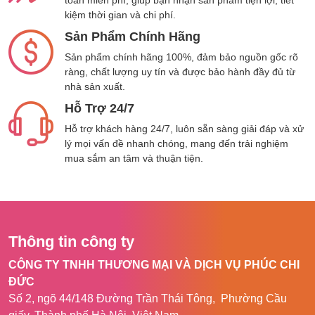
toàn miễn phí, giúp bạn nhận sản phẩm tiện lợi, tiết
kiệm thời gian và chi phí.
Sản Phẩm Chính Hãng
Sản phẩm chính hãng 100%, đảm bảo nguồn gốc rõ
ràng, chất lượng uy tín và được bảo hành đầy đủ từ
nhà sản xuất.
Hỗ Trợ 24/7
Hỗ trợ khách hàng 24/7, luôn sẵn sàng giải đáp và xử
lý mọi vấn đề nhanh chóng, mang đến trải nghiệm
mua sắm an tâm và thuận tiện.
Thông tin công ty
CÔNG TY TNHH THƯƠNG MẠI VÀ DỊCH VỤ PHÚC CHI
ĐỨC
Số 2, ngõ 44/148 Đường Trần Thái Tông, Phường Cầu