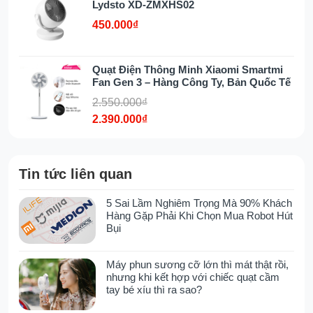
Lydsto XD-ZMXHS02
450.000₫
Đường kính
30cm
cánh quạt
Quạt Điện Thông Minh Xiaomi Smartmi
Cấp độ gió
4 cấp độ
Fan Gen 3 – Hàng Công Ty, Bản Quốc Tế
Tiện ích
Remote điều khiển từ
2.550.000₫
xa
2.390.000₫
Hẹn giờ tắt lên đến 12
giờ
Tin tức liên quan
Quay trái, phải
5 Sai Lầm Nghiêm Trọng Mà 90% Khách
Sản phẩm bao
1x Thân quạt
Hàng Gặp Phải Khi Chọn Mua Robot Hút
Bụi
gồm
1x Đế quạt
1x Lồng quạt và cánh
quạt
Máy phun sương cỡ lớn thì mát thật rồi,
nhưng khi kết hợp với chiếc quạt cầm
2x Thân cột
tay bé xíu thì ra sao?
1x Điều khiển từ xa
1x Hướng dẫn sử dụng