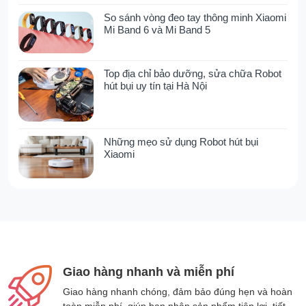
So sánh vòng đeo tay thông minh Xiaomi
Khối lượng
3.85kg
Mi Band 6 và Mi Band 5
Kích thước sản
364 × 364 × 1125mm
phẩm
Top địa chỉ bảo dưỡng, sửa chữa Robot
hút bụi uy tín tại Hà Nội
Kích thước đóng
400 × 225 × 400mm
gói
Những mẹo sử dụng Robot hút bụi
Xiaomi
Giao hàng nhanh và miễn phí
Giao hàng nhanh chóng, đảm bảo đúng hẹn và hoàn