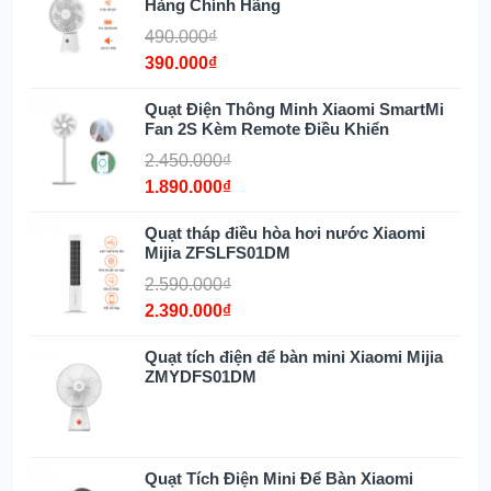
Hàng Chính Hãng
cài đặt thời gian hoạt động. Tính năng này rất
490.000₫
hữu ích vào ban đêm, vừa tiết kiệm điện năng
390.000₫
vừa đảm bảo giấc ngủ ngon và an toàn hơn
cho người dùng.
Quạt Điện Thông Minh Xiaomi SmartMi
Fan 2S Kèm Remote Điều Khiển
Thông số kĩ thuật sản phẩm
2.450.000₫
1.890.000₫
Thương hiệu
Lumias
Quạt tháp điều hòa hơi nước Xiaomi
Mijia ZFSLFS01DM
Xuất xứ
Trung Quốc
2.590.000₫
2.390.000₫
Mã sản phẩm
F08 lite
Công suất
Quạt tích điện để bàn mini Xiaomi Mijia
40W
ZMYDFS01DM
Điện áp
220V~
Tần số
50Hz
Quạt Tích Điện Mini Để Bàn Xiaomi
Độ ồn
63dB