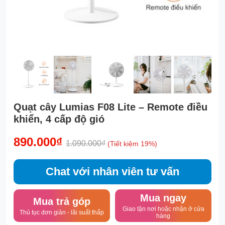
Quạt cây Lumias F08 Lite – Remote điều
khiển, 4 cấp độ gió
890.000₫
1.090.000₫
(Tiết kiệm 19%)
Chat với nhân viên tư vấn
Mua ngay
Mua trả góp
Giao tận nơi hoặc nhận ở cửa
Thủ tục đơn giản - lãi suất thấp
hàng