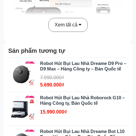
Xem tất cả
Sản phẩm tương tự
Robot hút bụi lau nhà Ecovacs Deebot X2
Robot Hút Bụi Lau Nhà Dreame D9 Pro –
D9 Max – Hàng Công ty – Bản Quốc tế
Omni là một sản phẩm đỉnh cao mới đến từ
nhà Ecovacs, được trang bị những tính năng
7.990.000₫
và công nghệ đột phá. Thiết kế hình vuông vô
5.690.000₫
cùng mới mẻ và độc đáo, kích thước nhỏ gọn
kết hợp nhiều tính năng thông minh hàng đầu,
Robot Hút Bụi Lau Nhà Roborock G10 –
Hàng Công ty, Bản Quốc tế
Ecovacs X2 Omni là sản phẩm mang đến cho
người dùng những trải nghiệm vượt trội, đặt ra
15.990.000₫
một tiêu chuẩn mới cho việc dọn dẹp nhà cửa.
Robot Hút Bụi Lau Nhà Dreame Bot L10