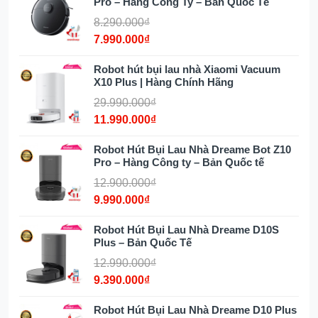
Pro – Hàng Công Ty – Bản Quốc Tế
8.290.000₫
7.990.000₫
Robot hút bụi lau nhà Xiaomi Vacuum
X10 Plus | Hàng Chính Hãng
29.990.000₫
11.990.000₫
Robot Hút Bụi Lau Nhà Dreame Bot Z10
Pro – Hàng Công ty – Bản Quốc tế
12.900.000₫
9.990.000₫
Robot Hút Bụi Lau Nhà Dreame D10S
Plus – Bản Quốc Tế
Ưu điểm nổi bật của robot Ecovacs
12.990.000₫
Deebot X2 Omni
9.390.000₫
Thiết kế hình vuông độc đáo và nhỏ gọn,
Robot Hút Bụi Lau Nhà Dreame D10 Plus