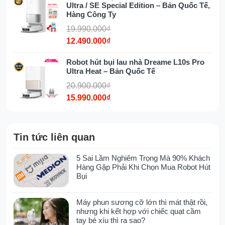
Ultra / SE Special Edition – Bản Quốc Tế,
Pin dung lượng lớn 6400mAh giúp robot
Hàng Công Ty
có được thời lượng hoạt động ấn tượng
19.990.000₫
12.490.000₫
Thiết kế hình vuông nổi bật và độc
đáo
Robot hút bụi lau nhà Dreame L10s Pro
Ultra Heat – Bản Quốc Tế
Với thiết kế hình vuông độc đáo, robot
20.900.000₫
Ecovacs Deebot X2 Omni không chỉ gây ấn
15.990.000₫
tượng về ngoại hình, mà còn mang lại hiệu
quả làm sạch cực kỳ ấn tượng. Sở hữu tỷ lệ
bao phủ cạnh lên tới 99,77% và hiệu suất làm
Tin tức liên quan
sạch được cải thiện 19%, đảm bảo khả năng
làm sạch sâu của X2 Omni cực kỳ hiệu quả.
5 Sai Lầm Nghiêm Trọng Mà 90% Khách
Nhờ có cấu trúc dạng vuông, thế nên chiều
Hàng Gặp Phải Khi Chọn Mua Robot Hút
rộng của bàn chải con lăn phía trước trên
Bụi
Ecovacs X2 Omni được tăng lên đáng kể. Từ
đó cho phép phần thảm lau có thể di chuyển
Máy phun sương cỡ lớn thì mát thật rồi,
gần hơn 30mm đến các góc, giảm 45%
nhưng khi kết hợp với chiếc quạt cầm
tay bé xíu thì ra sao?
khoảng cách so với mẫu X1.