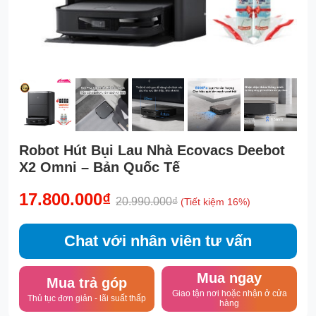
Robot Hút Bụi Lau Nhà Ecovacs Deebot
X2 Omni – Bản Quốc Tế
17.800.000₫
20.990.000₫
(Tiết kiệm 16%)
Chat với nhân viên tư vấn
Mua ngay
Mua trả góp
Giao tận nơi hoặc nhận ở cửa
Thủ tục đơn giản - lãi suất thấp
hàng