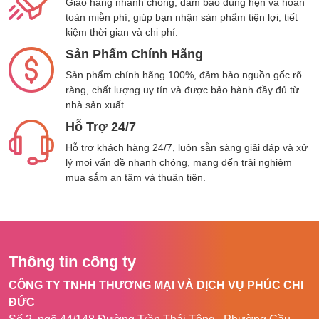
qua, bao gồm cả những nơi có không gian hẹp
Giao hàng nhanh chóng, đảm bảo đúng hẹn và hoàn
toàn miễn phí, giúp bạn nhận sản phẩm tiện lợi, tiết
và khó khăn trong việc vệ sinh như là cạnh
kiệm thời gian và chi phí.
tường, góc bếp,…
Sản Phẩm Chính Hãng
Một điểm ấn tượng khác của Ecovacs X2
Omni là hệ thống đường hầm gió, giúp cho
Sản phẩm chính hãng 100%, đảm bảo nguồn gốc rõ
ràng, chất lượng uy tín và được bảo hành đầy đủ từ
robot tăng cường lực hút và hiệu quả hơn
nhà sản xuất.
trong việc thu thập những bụi bẩn, vi khuẩn và
tạp chất từ các bề mặt khác nhau. Sự kết hợp
Hỗ Trợ 24/7
giữa lực hút mạnh mẽ và hệ thống đường hầm
Hỗ trợ khách hàng 24/7, luôn sẵn sàng giải đáp và xử
gió trên Ecovacs X2 Omni đảm bảo rằng sẽ
lý mọi vấn đề nhanh chóng, mang đến trải nghiệm
không còn bụi bẩn nào bị bỏ sót.
mua sắm an tâm và thuận tiện.
Hệ thống lau xoay Ozmo Turbo 2.0
Ecovacs Deebot X2 Omni còn thể hiện khả
năng lau nhà siêu sạch bằng cách kết hợp tấm
Thông tin công ty
lau làm từ vải chenille độc quyền cùng hệ
thống lau Ozmo Turbo 2.0, robot mang đến
CÔNG TY TNHH THƯƠNG MẠI VÀ DỊCH VỤ PHÚC CHI
một trải nghiệm làm sạch vượt trội.
ĐỨC