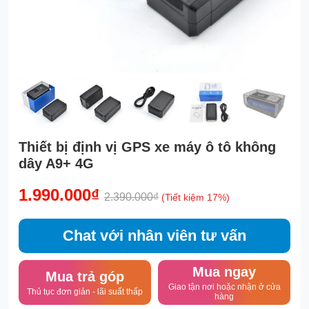
Thiết bị định vị GPS xe máy ô tô không
dây A9+ 4G
1.990.000₫
2.390.000₫
(Tiết kiệm 17%)
Chat với nhân viên tư vấn
Mua ngay
Mua trả góp
Giao tận nơi hoặc nhận ở cửa
Thủ tục đơn giản - lãi suất thấp
hàng