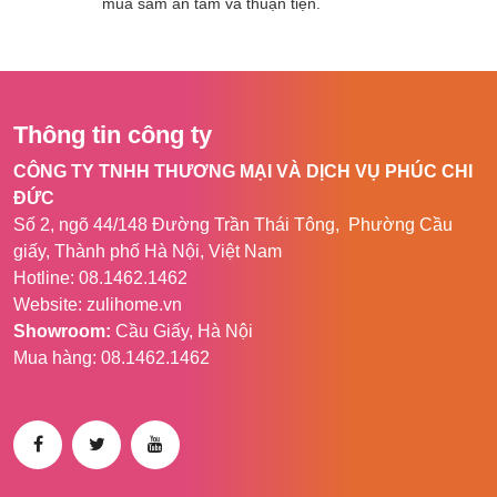
mua sắm an tâm và thuận tiện.
Loại Sim
Micro Sim
Dung lượng pin
6000mAh
Kích thước
80 x 50 x 32 mm
Thông tin công ty
Trọng lượng
191g
CÔNG TY TNHH THƯƠNG MẠI VÀ DỊCH VỤ PHÚC CHI
ĐỨC
Chip GPS
MT3336
Số 2, ngõ 44/148 Đường Trần Thái Tông, Phường Cầu
giấy, Thành phố Hà Nội, Việt Nam
Tần số GPS
-160dB
Hotline: 08.1462.1462
Website: zulihome.vn
Tần số GSM
850/900/1800/1900
Showroom:
Cầu Giấy, Hà Nội
MHz
Mua hàng: 08.1462.1462
GPRS
Class 12, TCP / IP
Nhiệt độ hoạt
-20°C đến 85 °C
động