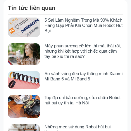
thuận tiện và dễ dàng.
Tin tức liên quan
Viên pin cho thời gian sử dụng lâu dài,
giám sát người, phương tiện, tài sản giá trị
5 Sai Lầm Nghiêm Trọng Mà 90% Khách
từ xa mà không gặp phải bất kỳ giới hạn
Hàng Gặp Phải Khi Chọn Mua Robot Hút
về khoảng cách nào.
Bụi
Thống kê toàn bộ thông tin như lịch sử lộ
trình, các điểm dừng đỗ, trạng thái của xe,
Máy phun sương cỡ lớn thì mát thật rồi,
giúp bạn kiểm soát được mọi khía cạnh
nhưng khi kết hợp với chiếc quạt cầm
của hành trình.
tay bé xíu thì ra sao?
Tiết kiệm chi phí đáng kể: Ngồi ở nhà cũng
có thể quản lý và giám sát toàn bộ thông
So sánh vòng đeo tay thông minh Xiaomi
tin hành trình từ 1 đến nhiều số lượng xe.
Mi Band 6 và Mi Band 5
Đối với doanh nghiệp: Quản lý chi phí vận
hành phương tiện, hiệu suất nhiên liệu, và
dễ dàng theo dõi các điểm dừng đỗ, địa
Top địa chỉ bảo dưỡng, sửa chữa Robot
điểm cửa hàng, trụ sở, chi nhánh một
hút bụi uy tín tại Hà Nội
cách hiệu quả.
Đối với tài xế: Hỗ trợ lái xe an toàn, theo
dõi đúng hành trình và địa điểm dừng đỗ,
Những mẹo sử dụng Robot hút bụi
giúp tối ưu hóa quãng đường di chuyển.