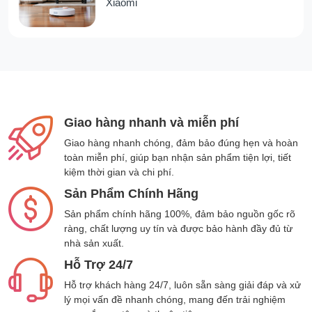
Xiaomi
Đối với bậc làm cha mẹ: Hiểu rõ hơn về
các nơi con cái thường xuyên đến, thời
gian di chuyển của họ, từ đó có cơ sở để
điều chỉnh và quan tâm đến con cái một
cách tốt nhất.
Hy vọng những thông tin trên có thể giúp bạn
Giao hàng nhanh và miễn phí
hiểu rõ hơn về sản phẩm
thiết bị định vị GPS
xe máy ô tô không dây A9+ 4G
. Nếu bạn có
Giao hàng nhanh chóng, đảm bảo đúng hẹn và hoàn
toàn miễn phí, giúp bạn nhận sản phẩm tiện lợi, tiết
thắc mắc gì, hãy để lại bình luận bên dưới
kiệm thời gian và chi phí.
nhé.
Sản Phẩm Chính Hãng
Thông số sản phẩm
Sản phẩm chính hãng 100%, đảm bảo nguồn gốc rõ
ràng, chất lượng uy tín và được bảo hành đầy đủ từ
nhà sản xuất.
Model
A9+ 4G
Hỗ Trợ 24/7
Hỗ trợ khách hàng 24/7, luôn sẵn sàng giải đáp và xử
Kiểu định vị
Định vị không dây
lý mọi vấn đề nhanh chóng, mang đến trải nghiệm