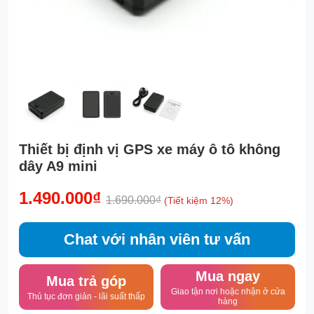
Thiết bị định vị GPS xe máy ô tô không
dây A9 mini
1.490.000₫
1.690.000₫
(Tiết kiệm 12%)
Chat với nhân viên tư vấn
Mua ngay
Mua trả góp
Giao tận nơi hoặc nhận ở cửa
Thủ tục đơn giản - lãi suất thấp
hàng