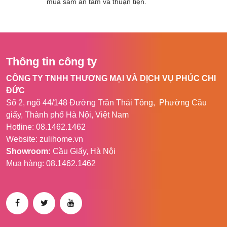
mua sắm an tâm và thuận tiện.
Tần số GSM
850/900/1800/1900
MHz
GPRS
Class 12, TCP / IP
Thông tin công ty
Nhiệt độ hoạt
-20°C đến 85 °C
động
CÔNG TY TNHH THƯƠNG MẠI VÀ DỊCH VỤ PHÚC CHI
ĐỨC
Độ ẩm hoạt động
5% – 95%
Số 2, ngõ 44/148 Đường Trần Thái Tông, Phường Cầu
Thời gian sử
7 – 10 ngày
giấy, Thành phố Hà Nội, Việt Nam
dụng
Hotline: 08.1462.1462
Website: zulihome.vn
Chính xác vị trí
3 – 5m
Showroom:
Cầu Giấy, Hà Nội
Mua hàng: 08.1462.1462