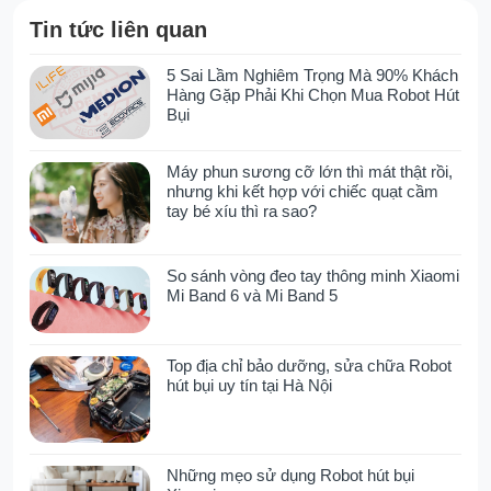
không dây A9 mini
là sự chọn phù hợp với
Tin tức liên quan
nhiều mục đích sử dụng khác nhau
Dùng cho xe cá nhân hoặc cho thuê xe tự
5 Sai Lầm Nghiêm Trọng Mà 90% Khách
lái: Giám sát hành trình di chuyển của xe
Hàng Gặp Phải Khi Chọn Mua Robot Hút
Bụi
cá nhân, quản lý và đảm bảo an toàn cho
xe trong dịch vụ cho thuê tự lái.
Công ty giám sát nhân viên: Theo dõi
Máy phun sương cỡ lớn thì mát thật rồi,
nhưng khi kết hợp với chiếc quạt cầm
nhân viên kinh doanh, tiếp thị, giao hàng
tay bé xíu thì ra sao?
khi làm việc ở bên ngoài, tối ưu hóa quản
lý và đảm bảo hiệu suất làm việc.
Chống trộm và tìm xe mất trộm: Đóng vai
So sánh vòng đeo tay thông minh Xiaomi
trò là thiết bị chống trộm hiệu quả, giúp tìm
Mi Band 6 và Mi Band 5
lại xe bị mất trộm hoặc thất lạc.
Giám sát tài sản: Bảo vệ tài sản có giá trị
Top địa chỉ bảo dưỡng, sửa chữa Robot
trong balo, hành lý, túi xách, đảm bảo rằng
hút bụi uy tín tại Hà Nội
chúng luôn được giữ cho an toàn.
Hy vọng những thông tin trên có thể giúp bạn
hiểu rõ hơn về sản phẩm
GPS xe máy ô tô
Những mẹo sử dụng Robot hút bụi