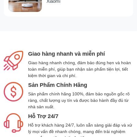
Xiaomi
không dây A9 mini
. Nếu bạn có thắc mắc gì,
hãy để lại bình luận bên dưới nhé.
Thông số sản phẩm
Model
A9 Mini
Giao hàng nhanh và miễn phí
Kiểu định vị
Định vị không dây
Giao hàng nhanh chóng, đảm bảo đúng hẹn và hoàn
toàn miễn phí, giúp bạn nhận sản phẩm tiện lợi, tiết
Loại Sim
Micro Sim
kiệm thời gian và chi phí.
Dung lượng pin
3000mAh
Sản Phẩm Chính Hãng
Sản phẩm chính hãng 100%, đảm bảo nguồn gốc rõ
Kích thước
76 x 48 x 20 mm
ràng, chất lượng uy tín và được bảo hành đầy đủ từ
Trọng lượng
120g
nhà sản xuất.
Hỗ Trợ 24/7
Chip GPS
MT3336
Hỗ trợ khách hàng 24/7, luôn sẵn sàng giải đáp và xử
Tần số GPS
-160dB
lý mọi vấn đề nhanh chóng, mang đến trải nghiệm